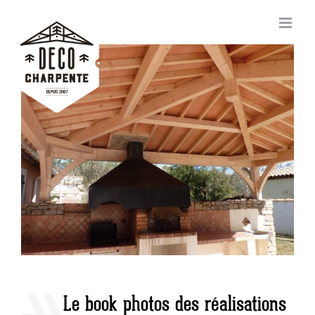
Passer
au
contenu
Voir
l'image
agrandie
Le book photos des réalisations