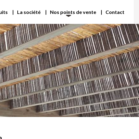
uits
La société
Nos points de vente
Contact
e