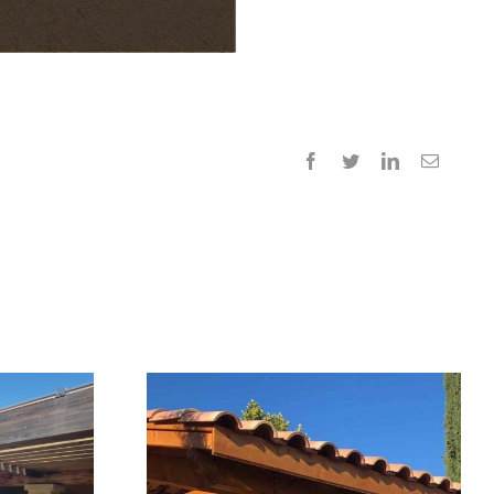
Facebook
Twitter
LinkedIn
E-
mail
dances
gement