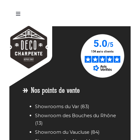
Basculer
la
Abri
Abri
Abri
Abri
Abri
navigation
voiture
voiture
voiture
voiture
voiture
/
Bois
Bois
Bois
Bois
Carport
Annonay
Avignon
Carpentras
Fréjus
en bois
Abri
Abri
Abri
Abri
Abri
voiture
voiture
voiture
voiture
voiture
Bois
Bois
Bois
Bois
Bois Aix
Antibes
Cagnes
Echirolles
Grenoble
en
sur Mer
Provence
Nos points de vente
Showrooms du Var (83)
Showroom des Bouches du Rhône
(13)
Showroom du Vaucluse (84)