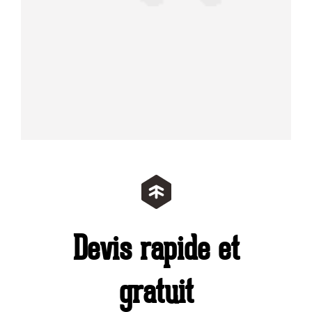
fabricat
votre p
C'est u
tou
compéte
Devis rapide et
gratuit