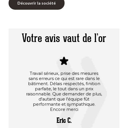
Découvrir la société
Votre avis vaut de l’or
Travail sérieux, prise des mesures
Après 
sans erreurs ce qui est rare dans le
d'aut
bâtiment. Délais respectés, finition
men
parfaite, le tout dans un prix
Charpe
raisonnable. Que demander de plus,
préau fa
d'autant que l'équipe fût
il 
performante et sympathique.
sat
Encore merci
Charpe
deuxièm
Eric C.
rapport
Tout e