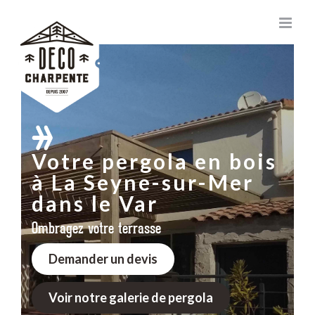
Passer
au
contenu
Votre pergola en bois
à La Seyne-sur-Mer
dans le Var
Ombragez votre terrasse
Demander un devis
Voir notre galerie de pergola