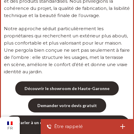
et des produits standardisés. Nous privilégions la
cohérence du projet, la qualité de fabrication, la lisibilité
technique et la beauté finale de l’ouvrage.
Notre approche séduit particulièrement les
propriétaires qui recherchent un extérieur plus abouti,
plus confortable et plus valorisant pour leur maison.
Une pergola bien conçue ne sert pas seulement à faire
de l’ombre : elle structure les usages, met la terrasse
en scène, améliore le confort d’été et donne une vraie
identité au jardin.
Découvrir le showroom de Haute-Garonne
Demander votre devis gratuit
Parler à un conseiller du point de vente de Haute-
Être rappelé
Garonne
FR