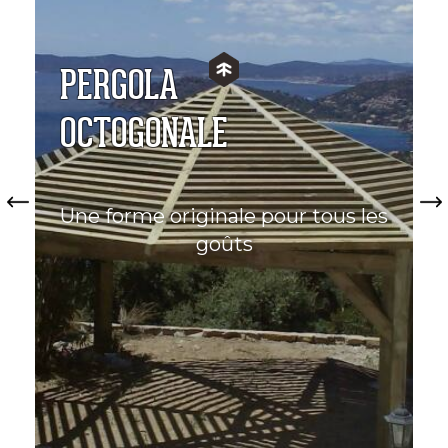
PERGOLA
OCTOGONALE
Previous
Nex
Une forme originale pour tous les
goûts