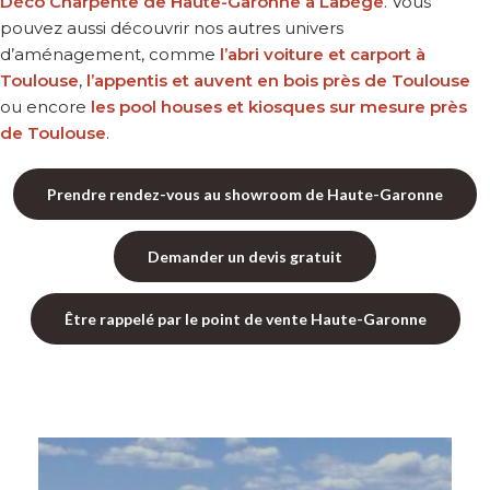
Déco Charpente de Haute-Garonne à Labège
. Vous
pouvez aussi découvrir nos autres univers
d’aménagement, comme
l’abri voiture et carport à
Toulouse
,
l’appentis et auvent en bois près de Toulouse
ou encore
les pool houses et kiosques sur mesure près
de Toulouse
.
Prendre rendez-vous au showroom de Haute-Garonne
Demander un devis gratuit
Être rappelé par le point de vente Haute-Garonne