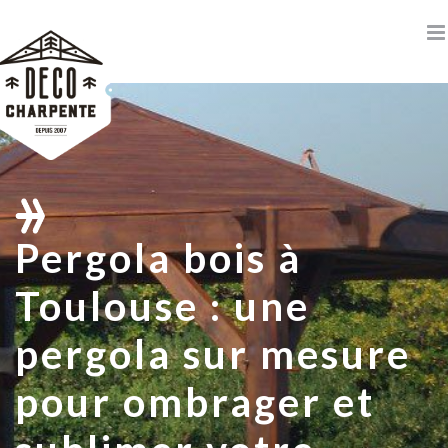
Passer
au
contenu
Pergola bois à
Toulouse : une
pergola sur mesure
pour ombrager et