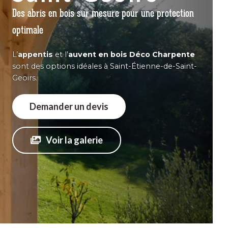
Des abris en bois sur mesure pour une protection
optimale
L’
appentis
et
l’
auvent
en
bois
Déco
Charpente
sont
des
options
idéales à
Saint-Étienne-de-Saint-
Geoirs
.
Demander un devis
Voir la galerie