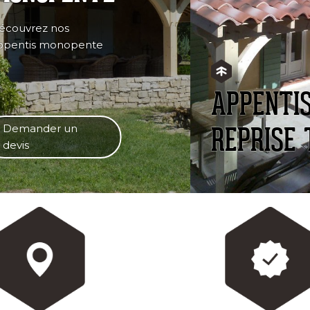
écouvrez nos
ppentis monopente
APPENTI
Demander un
REPRISE 
devis