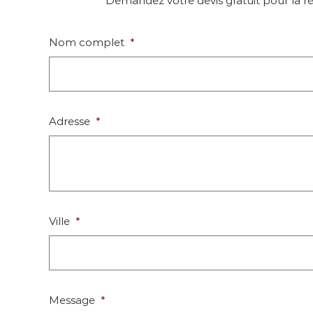
Demandez votre devis gratuit pour la réa
Nom complet
*
Adresse
*
Ville
*
Message
*