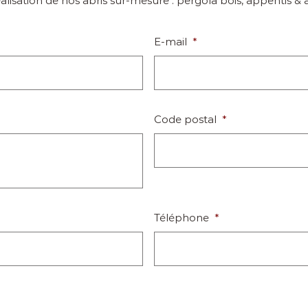
lisation de nos abris sur-mesure : pergola bois, appentis & a
E-mail
*
Code postal
*
Téléphone
*