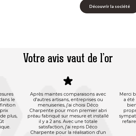
Découvrir la société
Votre avis vaut de l’or
mesures
Après maintes comparaisons avec
Merci b
 dans le
d'autres artisans, entreprises ou
a été
finition
menuiseries, j'ai choisi Déco
bien
prix
Charpente pour mon premier abri
prop
de plus,
préau fabriqué sur mesure et installé
sympathi
ût
il y a 2 ans. Avec une totale
refaire
ique.
satisfaction, j'ai repris Déco
Charpente pour la réalisation d'un