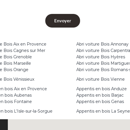
re Bois Aix en Provence
Abri voiture Bois Annonay
re Bois Cagnes sur Mer
Abri voiture Bois Carpentr
re Bois Grenoble
Abri voiture Bois Hyères
re Bois Marseille
Abri voiture Bois Martigue
re Bois Orange
Abri voiture Bois Romans-
re Bois Vénissieux
Abri voiture Bois Vienne
en bois Aix en Provence
Appentis en bois Anduze
en bois Aubenas
Appentis en bois Barjac
en bois Fontaine
Appentis en bois Genas
n bois L’Isle-sur-la-Sorgue
Appentis en bois La Seyn
en bois Montélimar
Appentis en bois Orange
n bois Six-Fours-Les-