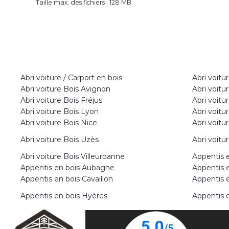
Taille max. des fichiers : 128 MB.
Abri voiture / Carport en bois
Abri voitu
Abri voiture Bois Avignon
Abri voitu
Abri voiture Bois Fréjus
Abri voitu
Abri voiture Bois Lyon
Abri voitu
Abri voiture Bois Nice
Abri voitu
Abri voiture Bois Uzès
Abri voitu
Abri voiture Bois Villeurbanne
Appentis 
Appentis en bois Aubagne
Appentis 
Appentis en bois Cavaillon
Appentis 
Appentis en bois Hyères
Appentis e
Appentis en bois Meylan
Appentis 
Appentis en bois Saint-Martin-de-
Appentis e