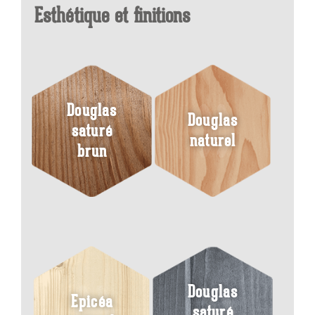
Esthétique et finitions
Douglas
Douglas
saturé
naturel
brun
Douglas
Epicéa
saturé