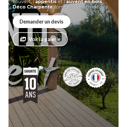
couvert,
l’
appentis
et
l’
auvent
en
bois
Déco
Charpente
sont
des
options
idéales.
Demander un devis
Voir la galerie