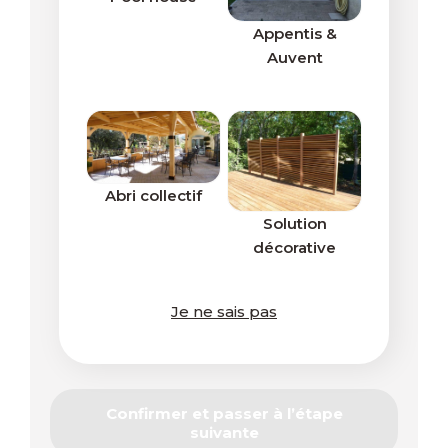
Appentis &
Auvent
Abri collectif
Solution
décorative
Je ne sais pas
Confirmer et passer à l’étape
suivante