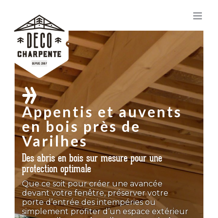
Passer
au
contenu
Appentis et auvents
en bois près de
Varilhes
Des abris en bois sur mesure pour une
protection optimale
Que
ce
soit
pour
créer
une
avancée
devant
votre
fenêtre,
préserver
votre
porte
d’entrée
des
intempéries
ou
simplement
profiter
d’un
espace
extérieur