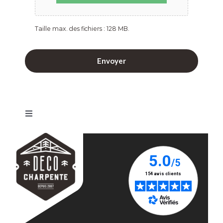
Taille max. des fichiers : 128 MB.
Basculer
la
Abri
Abri
Abri
Abri
Abri
navigation
voiture
voiture
voiture
voiture
voiture
/
Bois
Bois
Bois
Bois
Carport
Annonay
Avignon
Carpentras
Fréjus
en bois
Abri
Abri
Abri
Abri
Abri
voiture
voiture
voiture
voiture
voiture
Bois
Bois
Bois
Bois
Bois Aix
Antibes
Cagnes
Echirolles
Grenoble
en
sur Mer