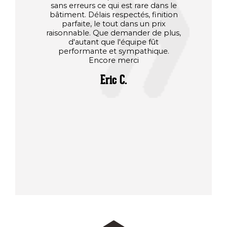
sans erreurs ce qui est rare dans le
d'aut
bâtiment. Délais respectés, finition
men
parfaite, le tout dans un prix
Charpe
raisonnable. Que demander de plus,
préau fa
d'autant que l'équipe fût
il 
performante et sympathique.
sat
Encore merci
Charpe
deuxièm
Eric C.
rapport
Tout e
fabricat
votre p
C'est u
tou
compéte