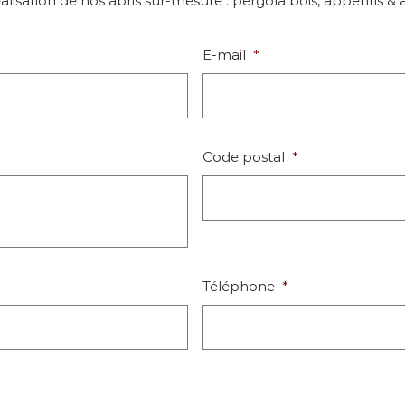
lisation de nos abris sur-mesure : pergola bois, appentis & a
E-mail
*
Code postal
*
Téléphone
*