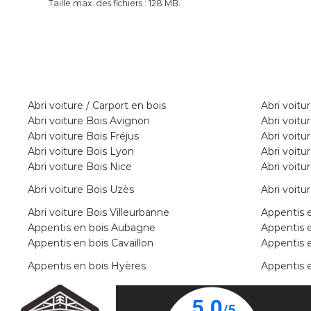
Taille max. des fichiers : 128 MB.
Abri voiture / Carport en bois
Abri voitu
Abri voiture Bois Avignon
Abri voitu
Abri voiture Bois Fréjus
Abri voitu
Abri voiture Bois Lyon
Abri voitu
Abri voiture Bois Nice
Abri voitu
Abri voiture Bois Uzès
Abri voitu
Abri voiture Bois Villeurbanne
Appentis 
Appentis en bois Aubagne
Appentis 
Appentis en bois Cavaillon
Appentis 
Appentis en bois Hyères
Appentis e
Appentis en bois Meylan
Appentis 
Appentis en bois Saint-Martin-de-
Appentis e