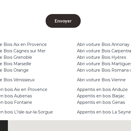
re Bois Aix en Provence
Abri voiture Bois Annonay
re Bois Cagnes sur Mer
Abri voiture Bois Carpentr
re Bois Grenoble
Abri voiture Bois Hyères
re Bois Marseille
Abri voiture Bois Martigue
re Bois Orange
Abri voiture Bois Romans-
re Bois Vénissieux
Abri voiture Bois Vienne
en bois Aix en Provence
Appentis en bois Anduze
en bois Aubenas
Appentis en bois Barjac
en bois Fontaine
Appentis en bois Genas
n bois L’Isle-sur-la-Sorgue
Appentis en bois La Seyn
en bois Montélimar
Appentis en bois Orange
n bois Six-Fours-Les-