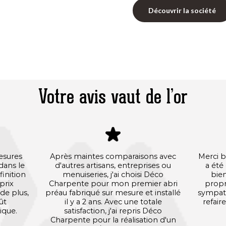
Découvrir la société
Votre avis vaut de l’or
mesures
Après maintes comparaisons avec
Merci b
 dans le
d'autres artisans, entreprises ou
a été
finition
menuiseries, j'ai choisi Déco
bien
prix
Charpente pour mon premier abri
prop
de plus,
préau fabriqué sur mesure et installé
sympathi
ût
il y a 2 ans. Avec une totale
refaire
ique.
satisfaction, j'ai repris Déco
Charpente pour la réalisation d'un