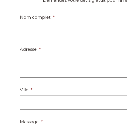
Demandez votre devis gratuit pour la réa
Nom complet
*
Adresse
*
Ville
*
Message
*