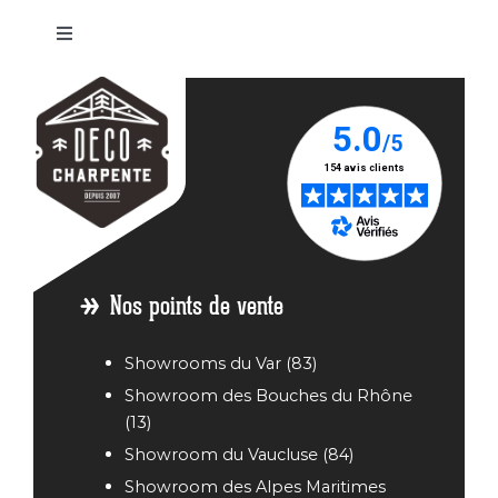
Basculer
la
Abri
Abri
Abri
Abri
Abri
navigation
voiture
voiture
voiture
voiture
voiture
/
Bois
Bois
Bois
Bois
Carport
Annonay
Avignon
Carpentras
Fréjus
en bois
Abri
Abri
Abri
Abri
Abri
voiture
voiture
voiture
voiture
voiture
Bois
Bois
Bois
Bois
Bois Aix
Antibes
Cagnes
Echirolles
Grenoble
en
sur Mer
Provence
Nos points de vente
Showrooms du Var (83)
Showroom des Bouches du Rhône
(13)
Showroom du Vaucluse (84)
Showroom des Alpes Maritimes