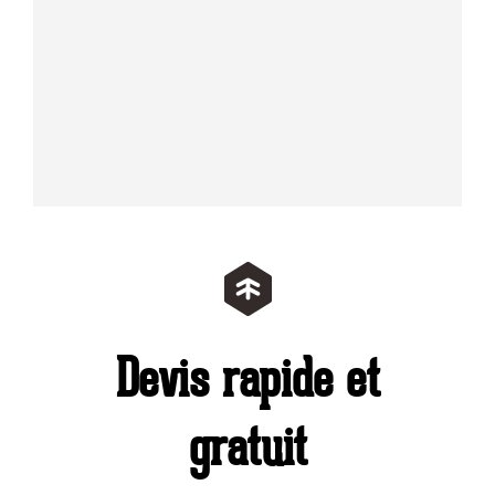
votre p
C'est u
tou
compéte
Devis rapide et
gratuit