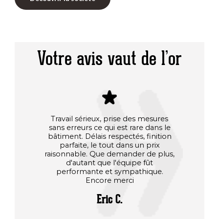
Votre avis vaut de l’or
Travail sérieux, prise des mesures
Après 
sans erreurs ce qui est rare dans le
d'aut
bâtiment. Délais respectés, finition
men
parfaite, le tout dans un prix
Charpe
raisonnable. Que demander de plus,
préau fa
d'autant que l'équipe fût
il 
performante et sympathique.
sat
Encore merci
Charpe
deuxièm
Eric C.
rapport
Tout e
fabricat