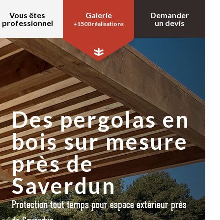
Vous êtes
Galerie
Demander
professionnel
un devis
+1500 réalisations
Des pergolas en
bois sur mesure
près de
Saverdun
Protection tout temps pour espace extérieur près