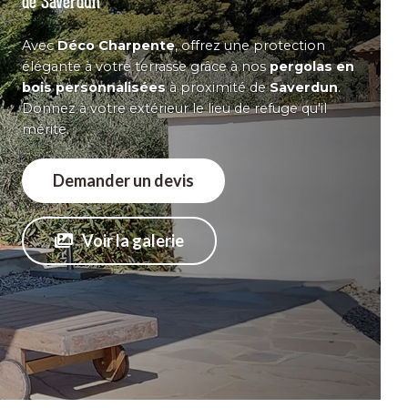
de Saverdun
Avec
Déco
Charpente
,
offrez
une
protection
élégante
à
votre
terrasse
grâce
à
nos
pergolas
en
bois
personnalisées
à
proximité
de
Saverdun
.
Donnez
à
votre
extérieur
le
lieu
de
refuge
qu'il
mérite.
Demander un devis
Voir la galerie