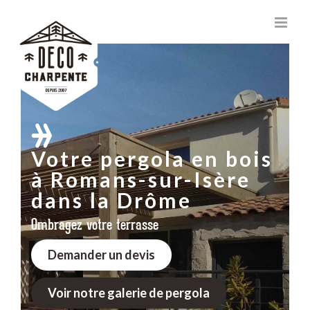
Passer
au
contenu
Votre pergola en bois
à Romans-sur-Isère
dans la Drôme
Ombragez votre terrasse
Demander un devis
Voir notre galerie de pergola