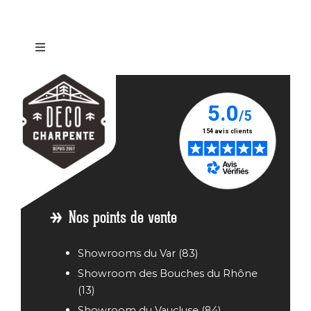
Basculer
la
Abri
Abri
Abri
Abri
Abri
navigation
voiture
voiture
voiture
voiture
voiture
/
Bois
Bois
Bois
Bois
Carport
Annonay
Avignon
Carpentras
Fréjus
en bois
Abri
Abri
Abri
Abri
Abri
voiture
voiture
voiture
voiture
voiture
Bois
Bois
Bois
Bois
Bois Aix
Antibes
Cagnes
Echirolles
Grenoble
en
sur Mer
Provence
Nos points de vente
Showrooms du Var (83)
Showroom des Bouches du Rhône
(13)
Showroom du Vaucluse (84)