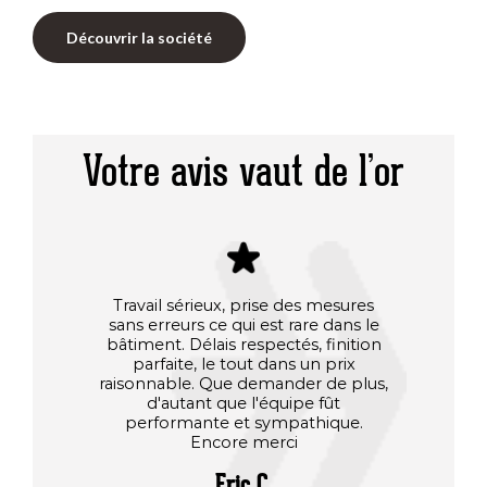
Découvrir la société
Votre avis vaut de l’or
Travail sérieux, prise des mesures
Après 
sans erreurs ce qui est rare dans le
d'aut
bâtiment. Délais respectés, finition
men
parfaite, le tout dans un prix
Charpe
raisonnable. Que demander de plus,
préau fa
d'autant que l'équipe fût
il 
performante et sympathique.
sat
Encore merci
Charpe
deuxièm
Eric C.
rapport